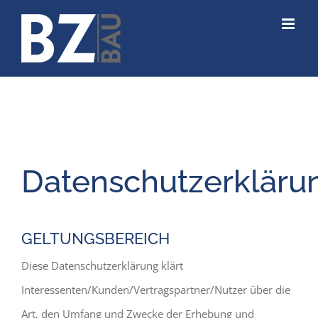
Zum
Inhalt
springen
Datenschutzerkläru
GELTUNGSBEREICH
Diese Datenschutzerklärung klärt
Interessenten/Kunden/Vertragspartner/Nutzer über die
Art, den Umfang und Zwecke der Erhebung und