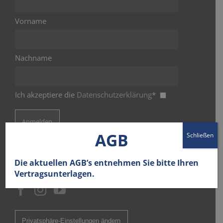
Vorname
Nachname
Ich akzeptiere die
Datenschutzerklärung
*
AGB
Schließen
Die aktuellen AGB’s entnehmen Sie bitte Ihren
BZ-BAU AUF SOCIAL MEDIA
Vertragsunterlagen.
Privatsphäre-Einstellungen ändern