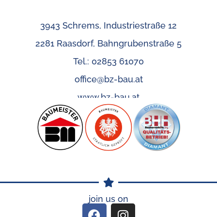
3943 Schrems, Industriestraße 12
2281 Raasdorf, Bahngrubenstraße 5
Tel.: 02853 61070
office@bz-bau.at
www.bz-bau.at
join us on