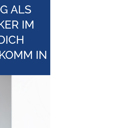
G ALS
KER IM
DICH
KOMM IN