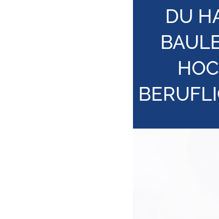
DU H
BAULE
HOC
BERUFL