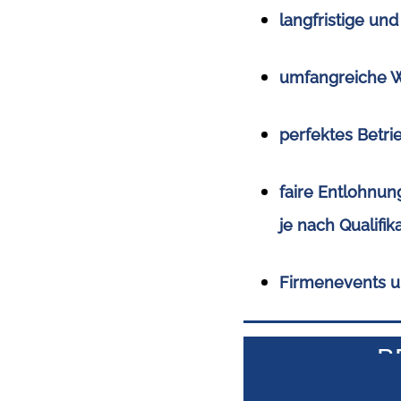
langfristige un
umfangreiche W
perfektes Betri
faire Entlohnun
je nach Qualifi
Firmenevents u
B